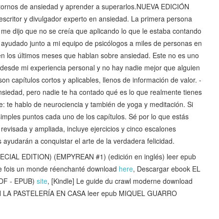
rastornos de ansiedad y aprender a superarlos.NUEVA EDICIÓN
critor y divulgador experto en ansiedad. La primera persona
e dijo que no se creía que aplicando lo que le estaba contando
 ayudado junto a mi equipo de psicólogos a miles de personas en
 en los últimos meses que hablan sobre ansiedad. Este no es uno
 desde mi experiencia personal y no hay nadie mejor que alguien
on capítulos cortos y aplicables, llenos de información de valor. -
nsiedad, pero nadie te ha contado qué es lo que realmente tienes
: te hablo de neurociencia y también de yoga y meditación. Si
simples puntos cada uno de los capítulos. Sé por lo que estás
revisada y ampliada, incluye ejercicios y cinco escalones
s ayudarán a conquistar el arte de la verdadera felicidad.
AL EDITION) (EMPYREAN #1) (edición en inglés) leer epub
 une fois un monde réenchanté download
here
, Descargar ebook EL
PDF - EPUB)
site
, [Kindle] Le guide du crawl moderne download
 LA PASTELERÍA EN CASA leer epub MIQUEL GUARRO