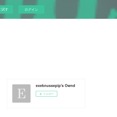
ぐ試す
ログイン
exeknussepip's Ownd
フォロー