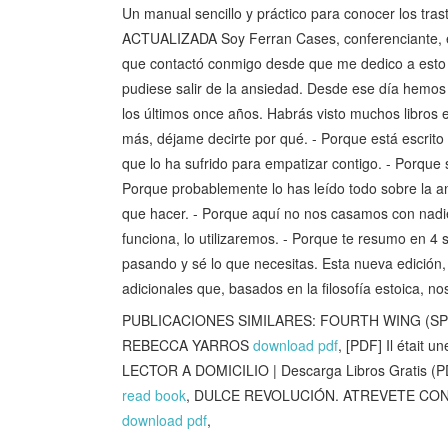
Un manual sencillo y práctico para conocer los t
ACTUALIZADA Soy Ferran Cases, conferenciante, es
que contactó conmigo desde que me dedico a esto m
pudiese salir de la ansiedad. Desde ese día hemos
los últimos once años. Habrás visto muchos libros
más, déjame decirte por qué. - Porque está escrito
que lo ha sufrido para empatizar contigo. - Porque s
Porque probablemente lo has leído todo sobre la a
que hacer. - Porque aquí no nos casamos con nadie
funciona, lo utilizaremos. - Porque te resumo en 4 
pasando y sé lo que necesitas. Esta nueva edición, 
adicionales que, basados en la filosofía estoica, no
PUBLICACIONES SIMILARES: FOURTH WING (SPECI
REBECCA YARROS
download pdf
, [PDF] Il était
LECTOR A DOMICILIO | Descarga Libros Gratis (
read book
, DULCE REVOLUCIÓN. ATREVETE CON
download pdf
,