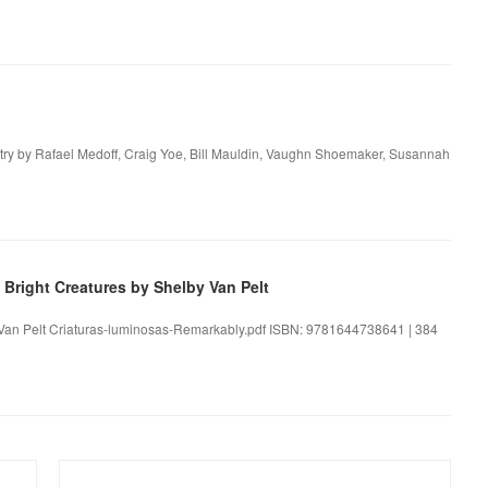
try by Rafael Medoff, Craig Yoe, Bill Mauldin, Vaughn Shoemaker, Susannah
right Creatures by Shelby Van Pelt
y Van Pelt Criaturas-luminosas-Remarkably.pdf ISBN: 9781644738641 | 384