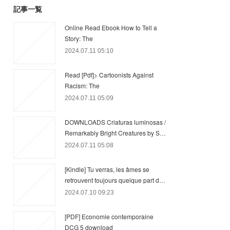
記事一覧
Online Read Ebook How to Tell a
Story: The
2024.07.11 05:10
Read [Pdf]> Cartoonists Against
Racism: The
2024.07.11 05:09
DOWNLOADS Criaturas luminosas /
Remarkably Bright Creatures by S…
2024.07.11 05:08
[Kindle] Tu verras, les âmes se
retrouvent toujours quelque part d…
2024.07.10 09:23
[PDF] Economie contemporaine
DCG 5 download