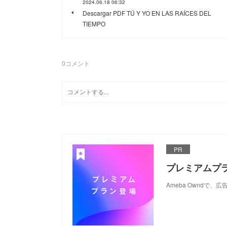
2024.06.18 06:32
Descargar PDF TÚ Y YO EN LAS RAÍCES DEL
TIEMPO
0
コメント
PR
プレミアムプ
Ameba Ownd